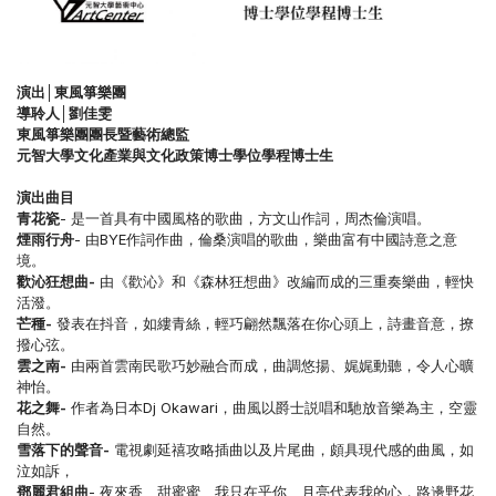
演出│東風箏樂團
導聆人│劉佳雯
東風箏樂團團長暨藝術總監
元智大學文化產業與文化政策博士學位學程博士生
演出曲目
青花瓷
- 是一首具有中國風格的歌曲，方文山作詞，周杰倫演唱。
煙雨行舟
- 由BYE作詞作曲，倫桑演唱的歌曲，樂曲富有中國詩意之意
境。
歡沁狂想曲-
由《歡沁》和《森林狂想曲》改編而成的三重奏樂曲，輕快
活潑。
芒種-
發表在抖音，如縷青絲，輕巧翩然飄落在你心頭上，詩畫音意，撩
撥心弦。
雲之南-
由兩首雲南民歌巧妙融合而成，曲調悠揚、娓娓動聽，令人心曠
神怡。
花之舞-
作者為日本Dj Okawari，曲風以爵士説唱和馳放音樂為主，空靈
自然。
雪落下的聲音-
電視劇延禧攻略插曲以及片尾曲，頗具現代感的曲風，如
泣如訴，
鄧麗君組曲
- 夜來香、甜蜜蜜、我只在乎你、月亮代表我的心，路邊野花