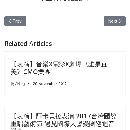
Previous article: 【表演】 秋光高歌 A Cappella音樂會 德國BA
Next art
Prev
Next
Related Articles
【表演】音樂X電影X劇場《誰是直
美》CMO樂團
藝術中心
29 November 2017
【表演】阿卡貝拉表演 ​2017台灣國際
重唱藝術節-遇見國際人聲樂團巡迴音