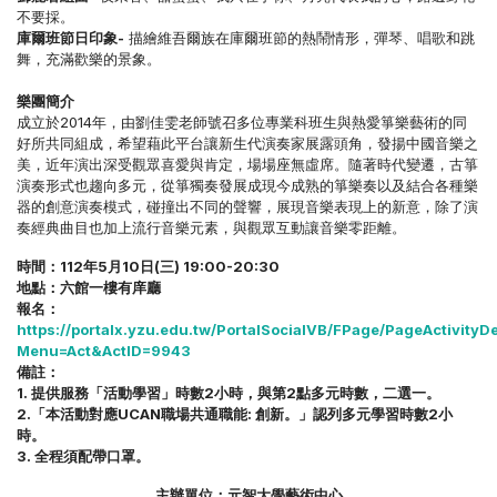
不要採。
庫爾班節日印象-
描繪維吾爾族在庫爾班節的熱鬧情形，彈琴、唱歌和跳
舞，充滿歡樂的景象。
樂團簡介
成立於2014年，由劉佳雯老師號召多位專業科班生與熱愛箏樂藝術的同
好所共同組成，希望藉此平台讓新生代演奏家展露頭角，發揚中國音樂之
美，近年演出深受觀眾喜愛與肯定，場場座無虛席。隨著時代變遷，古箏
演奏形式也趨向多元，從箏獨奏發展成現今成熟的箏樂奏以及結合各種樂
器的創意演奏模式，碰撞出不同的聲響，展現音樂表現上的新意，除了演
奏經典曲目也加上流行音樂元素，與觀眾互動讓音樂零距離。
時間：112年5月10日(三) 19:00-20:30
地點：六館一樓有庠廳
報名：
https://portalx.yzu.edu.tw/PortalSocialVB/FPage/PageActivityDe
Menu=Act&ActID=9943
備註：
1. 提供服務「活動學習」時數2小時，與第2點多元時數，二選一。
2.「本活動對應UCAN職場共通職能: 創新。」認列多元學習時數2小
時。
3. 全程須配帶口罩。
主辦單位：元智大學藝術中心