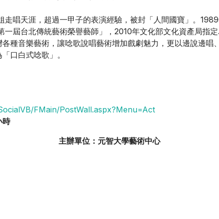
姐走唱天涯，超過一甲子的表演經驗，被封「人間國寶」。1989
「第一屆台北傳統藝術榮譽藝師」，2010年文化部文化資產局指
灣各種音樂藝術，讓唸歌說唱藝術增加戲劇魅力，更以邊說邊唱
為「口白式唸歌」。
talSocialVB/FMain/PostWall.aspx?Menu=Act
小時
主辦單位：元智大學藝術中心
劇之戀愛學分修一修