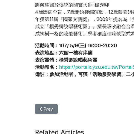
將榮耀歸於傳統的國寶大師-楊秀卿
4歲因病全盲，7歲開始接觸演歌，12歲跟著姐
年獲第11屆『國家文藝獎』，2009年提名為
成立「楊秀卿說唱藝術團」。擅長吸收融合台
成獨樹一格的唸歌藝術。學者稱這種唸歌型式
活動時間
：
107/ 5/9(
三) 19:00-20:30
表演地點：六館一樓有庠廳
表演團體：楊秀卿說唱藝術團
活動報名：
https://portalx.yzu.edu.tw/Por
備註：參加活動者，可獲「活動服務學習」二
Previous article: 【表演】音樂表演 青春音樂
Prev
Related Articles