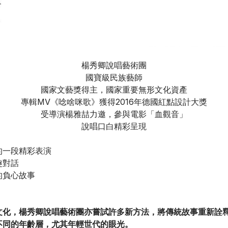
楊秀卿說唱藝術團
國寶級民族藝師
國家文藝獎得主，國家重要無形文化資產
專輯MV《唸啥咪歌》獲得2016年德國紅點設計大獎
受導演楊雅喆力邀，參與電影「血觀音」
說唱口白精彩呈現
的一段精彩表演
趣對話
的負心故事
歌文化，楊秀卿說唱藝術團亦嘗試許多新方法，將傳統故事重新詮
不同的年齡層，尤其年輕世代的眼光。