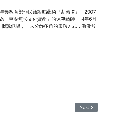
年獲教育部頒民族說唱藝術『薪傳獎』；2007
定為「重要無形文化資產」的保存藝師，同年6月
、似說似唱，一人分飾多角的表演方式，漸漸形
Next article: 【表演
Next