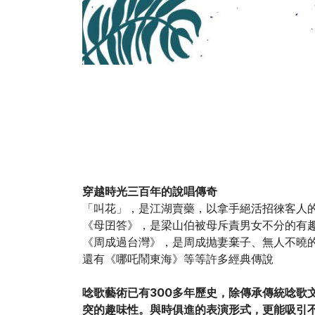
穿越時光三百年的說唱傳奇
「叫花」，是江湖賣藥，以拿手絕活招徠客人
《母囝答》，是梁山伯被母斥責男女不分的有
《周成過台灣》，是周成抛妻棄子、無人不曉
還有《哪吒鬧東海》等等許多經典傳說
唸歌藝術已有300多年歷史，除傳承傳統唸
突的趣味性。與時俱進的表演形式，更能吸引