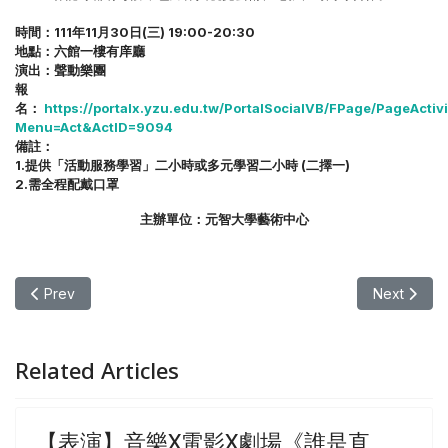
時間：111年11月30日(三) 19:00-20:30
地點：六館一樓有庠廳
演出：聲動樂團
報
名：
https://portalx.yzu.edu.tw/PortalSocialVB/FPage/PageActivi
Menu=Act&ActID=9094
備註：
1.提供「活動服務學習」二小時或多元學習二小時 (二擇一)
2.需全程配戴口罩
主辦單位：元智大學藝術中心
Previous article: 【表演】相聲表演-《笑響春光 》
Next ar
Prev
Next
Related Articles
【表演】音樂X電影X劇場《誰是直