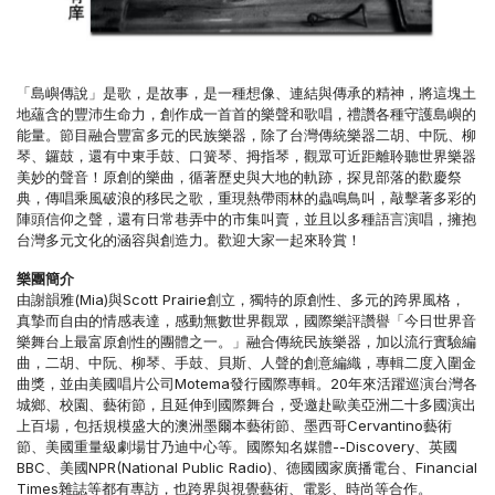
「島嶼傳說」是歌，是故事，是一種想像、連結與傳承的精神，將這塊土
地蘊含的豐沛生命力，創作成一首首的樂聲和歌唱，禮讚各種守護島嶼的
能量。節目融合豐富多元的民族樂器，除了台灣傳統樂器二胡、中阮、柳
琴、鑼鼓，還有中東手鼓、口簧琴、拇指琴，觀眾可近距離聆聽世界樂器
美妙的聲音！原創的樂曲，循著歷史與大地的軌跡，探見部落的歡慶祭
典，傳唱乘風破浪的移民之歌，重現熱帶雨林的蟲鳴鳥叫，敲擊著多彩的
陣頭信仰之聲，還有日常巷弄中的市集叫賣，並且以多種語言演唱，擁抱
台灣多元文化的涵容與創造力。歡迎大家一起來聆賞！
樂團簡介
由謝韻雅(Mia)與Scott Prairie創立，獨特的原創性、多元的跨界風格，
真摯而自由的情感表達，感動無數世界觀眾，國際樂評讚譽「今日世界音
樂舞台上最富原創性的團體之一。」融合傳統民族樂器，加以流行實驗編
曲，二胡、中阮、柳琴、手鼓、貝斯、人聲的創意編織，專輯二度入圍金
曲獎，並由美國唱片公司Motema發行國際專輯。20年來活躍巡演台灣各
城鄉、校園、藝術節，且延伸到國際舞台，受邀赴歐美亞洲二十多國演出
上百場，包括規模盛大的澳洲墨爾本藝術節、墨西哥Cervantino藝術
節、美國重量級劇場甘乃迪中心等。國際知名媒體--Discovery、英國
BBC、美國NPR(National Public Radio)、德國國家廣播電台、Financial
Times雜誌等都有專訪，也跨界與視覺藝術、電影、時尚等合作。