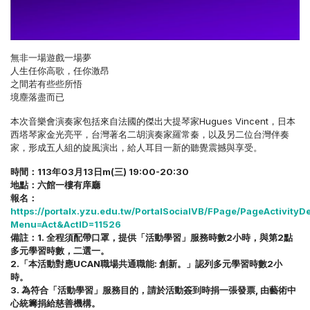
無非一場遊戲一場夢
人生任你高歌，任你激昂
之間若有些些所悟
境塵落盡而已
本次音樂會演奏家包括來自法國的傑出大提琴家Hugues Vincent，日本
西塔琴家金光亮平，台灣著名二胡演奏家羅常秦，以及另二位台灣伴奏
家，形成五人組的旋風演出，給人耳目一新的聽覺震撼與享受。
時間：113年03月13日m(三) 19:00-20:30
地點：六館一樓有庠廳
報名：
https://portalx.yzu.edu.tw/PortalSocialVB/FPage/PageActivityDe
Menu=Act&ActID=11526
備註：1. 全程須配帶口罩，提供「活動學習」服務時數2小時，與第2點
多元學習時數，二選一。
2.「本活動對應UCAN職場共通職能: 創新。」認列多元學習時數2小
時。
3. 為符合「活動學習」服務目的，請於活動簽到時捐一張發票, 由藝術中
心統籌捐給慈善機構。