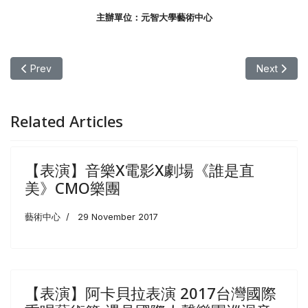
主辦單位：元智大學藝術中心
Previous article: 【表演】鼓聲之道Way of Life | 印度塔布拉鼓大師
Next art
Prev
Next
Related Articles
【表演】音樂X電影X劇場《誰是直
美》CMO樂團
藝術中心
29 November 2017
【表演】阿卡貝拉表演 ​2017台灣國際