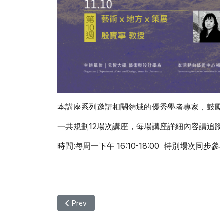
本講座系列邀請相關領域的優秀學者專家，鼓
一共規劃12場次講座，每場講座詳細內容請追
時間:每周一下午 16:10-18:00 特別場次同
Previous article: 【講座】12/01(一) 大
Prev