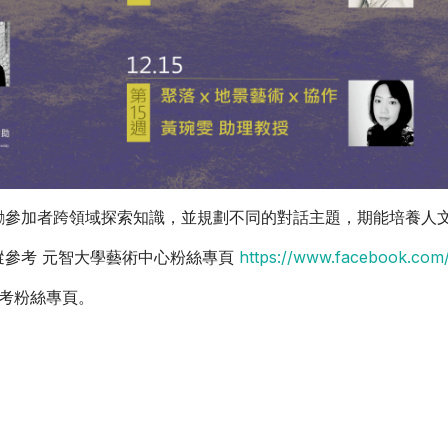
勵參加者跨領域探索知識，並規劃不同的對話主題，期能培養人
蹤參考 元智大學藝術中心粉絲專頁
https://www.facebook.com
步參考粉絲專頁。
師講座-阮慶岳《從恐懼與療癒到取捨》