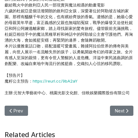
獻給戰火中的敘利亞人民一部現實與魔法相遇的動畫電影
六歲的杜妮亞是個活潑開朗的敘利亞女孩，深愛著位於阿勒坡古城的家
園。那裡有醞釀千年的文化，也有繽紛齊放的香氣。遺憾的是，她最心愛
的母親英年早逝，富正義感的父親也無端陷冤獄，戰爭的爆發又迫使杜妮
亞和阿公阿嬤逃離家鄉，踏上尋找新家的驚奇旅程。儘管眼前充滿挑戰，
杜妮亞相信手中的魔法黑種草籽和神話中的阿勒坡公主會守護他們。再洶
湧的大海，會如搖籃安穩；再緊閉的邊界，會隨舞蹈敞開。
本片以優雅童話口吻，搭配溫暖可愛畫風，雜揉阿拉伯世界的傳奇與美
麗，向世人展示一名流離失所的孩子，以勇氣開啟奇幻的尋家之旅。全片
有感人至深的親情，更有令世人警醒的人道危機。洋溢中東民謠曲調的原
創配樂、改編自東地中海流行的搖籃曲，交織扣人心弦的移民讚歌。
【預告片】
魔籽公主預告：
https://reurl.cc/9bA2aY
主辦:元智大學藝術中心、桃園光影文化館、佳映娛樂國際股份有限公司
Previous article: 【其他】04/01(三)《小王子經典十週年》電影播
Next art
Prev
Next
Related Articles