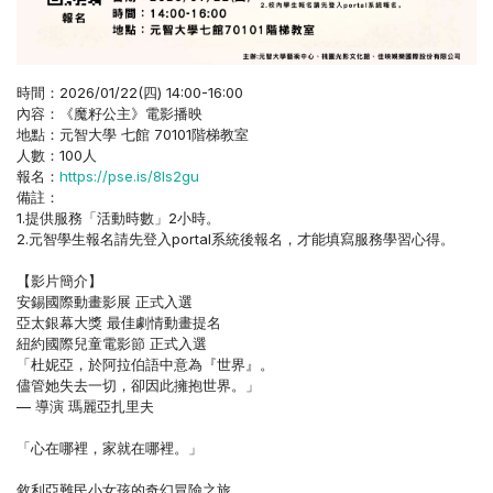
時間：2026/01/22(四) 14:00-16:00
內容：《魔籽公主》電影播映
地點：元智大學 七館 70101階梯教室
人數：100人
報名：
https://pse.is/8ls2gu
備註：
1.提供服務「活動時數」2小時。
2.元智學生報名請先登入portal系統後報名，才能填寫服務學習心得。
【影片簡介】
安錫國際動畫影展 正式入選
亞太銀幕大獎 最佳劇情動畫提名
紐約國際兒童電影節 正式入選
「杜妮亞，於阿拉伯語中意為『世界』。
儘管她失去一切，卻因此擁抱世界。」
— 導演 瑪麗亞扎里夫
「心在哪裡，家就在哪裡。」
敘利亞難民小女孩的奇幻冒險之旅