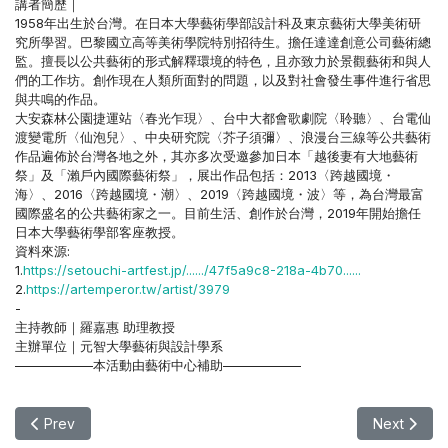
講者簡歷｜
1958年出生於台灣。在日本大學藝術學部設計科及東京藝術大學美術研
究所學習。巴黎國立高等美術學院特別招待生。擔任達達創意公司藝術總
監。擅長以公共藝術的形式解釋環境的特色，且亦致力於景觀藝術和與人
們的工作坊。創作現在人類所面對的問題，以及對社會發生事件進行省思
與共鳴的作品。
大安森林公園捷運站〈春光乍現〉、台中大都會歌劇院〈聆聽〉、台電仙
渡變電所〈仙泡兒〉、中央研究院〈芥子須彌〉、浪漫台三線等公共藝術
作品遍佈於台灣各地之外，其亦多次受邀參加日本「越後妻有大地藝術
祭」及「瀨戶內國際藝術祭」，展出作品包括：2013〈跨越國境・
海〉、2016〈跨越國境・潮〉、2019〈跨越國境・波〉等，為台灣最富
國際盛名的公共藝術家之一。目前生活、創作於台灣，2019年開始擔任
日本大學藝術學部客座教授。
資料來源:
1.
https://setouchi-artfest.jp/....../47f5a9c8-218a-4b70......
2.
https://artemperor.tw/artist/3979
-
主持教師｜羅嘉惠 助理教授
主辦單位｜元智大學藝術與設計學系
——————本活動由藝術中心補助——————
Previous article: 【講座】04/20(一) 大師講座-邱文傑《藝術
Next ar
Prev
Next