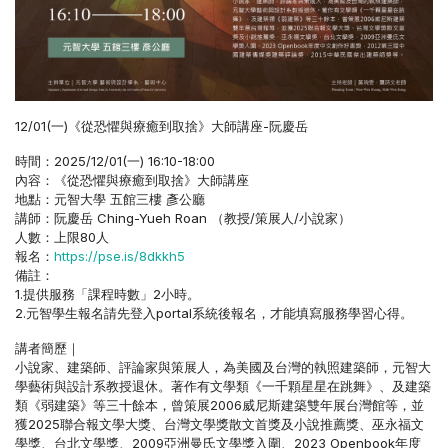
12/01(一)《從恐懼與療癒到取捨》大師講座-阮慶岳
時間：2025/12/01(一) 16:10-18:00
內容：《從恐懼與療癒到取捨》大師講座
地點：元智大學 五館三樓 彥公廳
講師：阮慶岳 Ching-Yueh Roan （教授/策展人/小說家）
人數：上限80人
報名：
https://pse.is/8dkkh5
備註：
1.提供服務「課程時數」2小時。
2.元智學生報名請先登入portal系統後報名，才能填寫服務學習心得。
講者簡歷｜
小說家、建築師、評論家與策展人，為美國及台灣的執照建築師，元智大
學藝術與設計系教授退休。著作有文學類《一千顆星星在跳舞》、及建築
類《弱建築》等三十餘本，曾策展2006威尼斯建築雙年展台灣館等，並
獲2025聯合報文學大獎、台灣文學獎散文首獎及小說推薦獎、巫永福文
學獎、台北文學獎、2009亞洲曼氏文學獎入圍、2023 Openbook年度