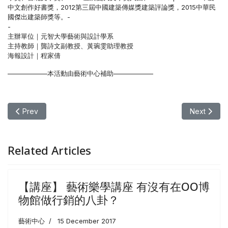
中文創作好書獎，2012第三屆中國建築傳媒獎建築評論獎，2015中華民
國傑出建築師獎等。-
-
主辦單位｜元智大學藝術與設計學系
主持教師｜龔詩文副教授、黃琬雯助理教授
海報設計｜程家倩
——————本活動由藝術中心補助——————
Previous article: 【講座】03/23-06/01 每周(一) 《藝術與美學
Next art
Prev
Next
Related Articles
【講座】 藝術樂學講座 有沒有在OO博
物館做行銷的八卦？
藝術中心
15 December 2017