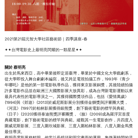
2021第21屆元智大學社區藝術節｜四季講座-春
✦✦台灣電影史上最明亮閃耀的一顆星星✦✦
————————————————————————
關於 蔡明亮
出生於馬來西亞，高中畢業後即定居臺灣，畢業於中國文化大學戲劇系，
從大學即投入舞台劇劇本編寫，後又跨足電視拍攝工作，1993年《青少
年哪吒》是他的第一部電影執導作品，獲得東京影展銅獎，其後陸續拍攝
許多電影作品並在歐洲三大國際影展大放異彩，成為台灣新電影運動以來
最具代表性的電影導演之一。其獲得國際獎項作品，包括《愛情萬歲》
(1994)與《郊遊》(2013)於威尼斯影展分別獲得金獅獎與評審團大獎，
《河流》(1997)於柏林影展獲得銀熊獎，創下藝術電影的標竿與典範、
《日子》(2020)獲得泰迪熊獎評審團獎，《臉》(2009)成為羅浮宮首度
典藏電影，創下藝術電影的標竿與典範。縱觀其一生電影創作，共四度入
圍威尼斯影展、三度入圍坎城影展、三度入圍柏林影展、八度入圍金馬獎
最佳導演。
蔡明亮電影風格鮮明，他常以長鏡頭和固定畫面的運用，象徵著時間的流