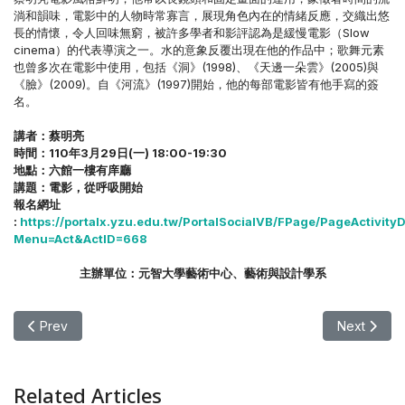
淌和韻味，電影中的人物時常寡言，展現角色內在的情緒反應，交織出悠
長的情懷，令人回味無窮，被許多學者和影評認為是緩慢電影（Slow
cinema）的代表導演之一。水的意象反覆出現在他的作品中；歌舞元素
也曾多次在電影中使用，包括《洞》(1998)、《天邊一朵雲》(2005)與
《臉》(2009)。自《河流》(1997)開始，他的每部電影皆有他手寫的簽
名。
講者：蔡明亮
時間：110年3月29日(一) 18:00-19:30
地點：六館一樓有庠廳
講題：電影，從呼吸開始
報名網址
:
https://portalx.yzu.edu.tw/PortalSocialVB/FPage/PageActivityD
Menu=Act&ActID=668
主辦單位
：元智大學藝術中心、藝術與設計學系
Previous article: 【講座】2021雲門流浪者校園講座 陳逸華
Next a
Prev
Next
Related Articles