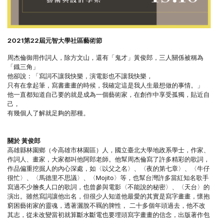
2021第22屆元智大學社區藝術節
周杰倫御用作詞人，除方文山，還有「鬼才」黃俊郎，三人關係被稱為
「鐡三角」
他卻說：「寫詞不讓我快樂，演電影也不讓我快樂，
只有在拿起筆，寫書畫畫的時候，我確定這是我人生最想做的事情。」
他一直都知道自己要的就是成為一個藝術家，在創作中享受孤獨，貼近自
己，
有幾個人了解就足夠的那種。
關於 黃俊郎
高雄縣林園鄉（今高雄市林園區）人，國立臺北大學地政系學士，作家、
作詞人、畫家，大家都叫他阿郎老師。他幫周杰倫寫了許多精彩的歌詞，
作品偏重挖掘人的內心深處，如〈以父之名〉、〈夜的第七章〉、〈牛仔
很忙〉、〈馬德里不思議〉、〈Mojito〉等，也幫台灣許多當紅知名歌手
寫過不少膾炙人口的歌詞，也曾參與電影〈不能說的秘密〉、〈天台〉的
演出。雖然寫詞讓他出名，但很少人知道他最愛的其實是寫字畫畫，懷抱
窮困藝術家的靈魂，透著灑脫不羈的脾性， 二十多個年頭過去，他不改
其志，從未改變當初就算斷水斷電也要埋頭寫字畫畫的信念，出版著作包