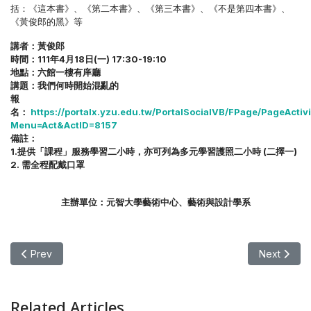
括：《這本書》、《第二本書》、《第三本書》、《不是第四本書》、
《黃俊郎的黑》等
講者：黃俊郎
時間：111年4月18日(一) 17:30-19:10
地點：六館一樓有庠廳
講題：我們何時開始混亂的
報
名：
https://portalx.yzu.edu.tw/PortalSocialVB/FPage/PageActivi
Menu=Act&ActID=8157
備註：
1.提供「課程」服務學習二小時，亦可列為多元學習護照二小時 (二擇一)
2. 需全程配戴口罩
主辦單位：元智大學藝術中心、藝術與設計學系
Previous article: 【講座】名人講座 – 田原唯之
Next art
Prev
Next
Related Articles