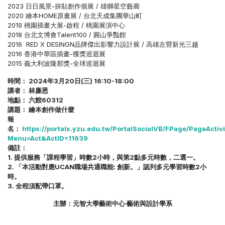
2023 日日風景-拚貼創作個展 / 雄獅星空藝廊
2020 繪本HOME原畫展 / 台北天成集團華山町
2019 桃園插畫大展-啟程 / 桃園展演中心
2018 台北文博會Talent100 / 圓山爭豔館
2016 RED X DESINGN品牌傑出影響力設計展 / 高雄左營新光三越
2016 香港中華區插畫-獲獎巡迴展
2015 義大利波隆那獎-全球巡迴展
時間： 2024年3月20日(三) 16:10-18:00
講者： 林廉恩
地點： 六館60312
講題： 繪本創作做什麼
報
名：
https://portalx.yzu.edu.tw/PortalSocialVB/FPage/PageActivi
Menu=Act&ActID=11639
備註：
1. 提供服務「課程學習」時數2小時，與第2點多元時數，二選一。
2. 「本活動對應UCAN職場共通職能: 創新。」認列多元學習時數2小
時。
3. 全程須配帶口罩。
主辦：元智大學藝術中心‧藝術與設計學系