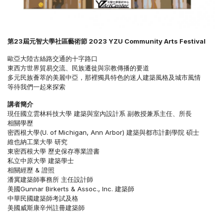
第23屆元智大學社區藝術節 2023 YZU Community Arts Festival
歐亞大陸古絲路交通的十字路口
東西方世界貿易交流、民族遷徙與宗教傳播的要道
多元民族薈萃的美麗中亞，那裡獨具特色的迷人建築風格及城市風情
等待我們一起來探索
講者簡介
現任國立雲林科技大學 建築與室內設計系 副教授兼系主任、所長
相關學歷
密西根大學(U. of Michigan, Ann Arbor) 建築與都市計劃學院 碩士
維也納工業大學 研究
東密西根大學 歷史保存專業證書
私立中原大學 建築學士
相關經歷 & 證照
潘冀建築師事務所 主任設計師
美國Gunnar Birkerts & Assoc., Inc. 建築師
中華民國建築師考試及格
美國威斯康辛州註冊建築師