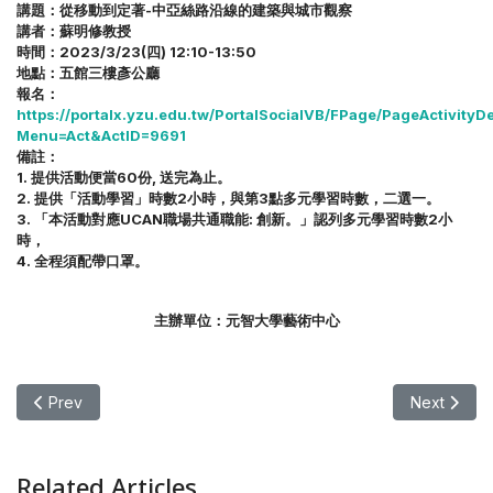
講題：從移動到定著-中亞絲路沿線的建築與城市觀察
講者：蘇明修教授
時間：2023/3/23(四) 12:10-13:50
地點：五館三樓彥公廳
報名：
https://portalx.yzu.edu.tw/PortalSocialVB/FPage/PageActivityDe
Menu=Act&ActID=9691
備註：
1. 提供活動便當60份, 送完為止。
2. 提供「活動學習」時數2小時，與第3點多元學習時數，二選一。
3. 「本活動對應UCAN職場共通職能: 創新。」認列多元學習時數2小
時，
4. 全程須配帶口罩。
主辦單位：元智大學藝術中心
Previous article: 【講座】名人講座 – 楊馥如
Next art
Prev
Next
Related Articles