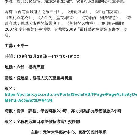
學院「經典文化領域」通識課客座講師。俠客行文創顧問公司董事長。
著有 《台南舊城魅力之旅三冊》、《慢食府城》、《在廟口說書》、
《黑瓦與老樹》、《人生的十堂英雄課》、《英雄的十則潛智慧》、《漫
遊府城：舊城老街裡的新靈魂 》、《英雄的大抉擇》。並獲時報開卷
2007年度好書美好生活獎、金鼎獎2009「最佳藝術生活類圖書獎」提
名。
主講：王浩一
時間：109年12月28日(一) 17:30-19:00
地點：六館一樓有庠廳
講題：從建築，觀看人文的重量與質量
報名：
https://portalx.yzu.edu.tw/PortalSocialVB/FPage/PageActivityDe
Menu=Act&ActID=6434
時數：提供「課程」學習時數2小時，亦可列為多元學習護照2小時
報名：全程務必戴口罩並保持適當社交距離
主辦：元智大學藝術中心、藝術與設計學系