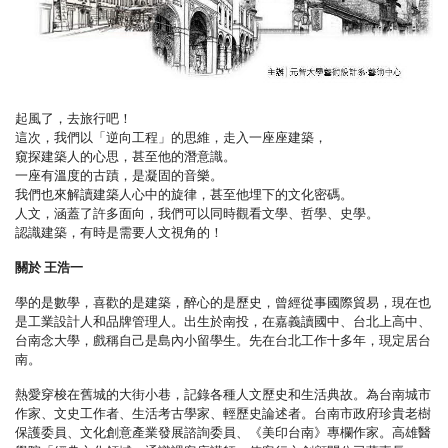
起風了，去旅行吧！
這次，我們以「逆向工程」的思維，走入一座座建築，
窺探建築人的心思，甚至他的潛意識。
一座有溫度的古蹟，是凝固的音樂。
我們也來解讀建築人心中的旋律，甚至他埋下的文化密碼。
人文，涵蓋了許多面向，我們可以同時觀看文學、哲學、史學。
認識建築，有時是需要人文視角的！
關於 王浩一
學的是數學，喜歡的是建築，醉心的是歷史，曾經從事國際貿易，現在也
是工業設計人和品牌管理人。出生於南投，在嘉義讀國中、台北上高中、
台南念大學，戲稱自己是島內小留學生。先在台北工作十多年，現定居台
南。
熱愛穿梭在舊城的大街小巷，記錄各種人文歷史和生活典故。為台南城市
作家、文史工作者、生活考古學家、輕歷史論述者。台南市政府珍貴老樹
保護委員、文化創意產業發展諮詢委員、《美印台南》專欄作家。高雄醫