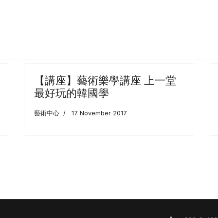
薛保瑕 : 如影隨行—我與抽象藝術的連動性
【講座】藝術樂學講座 上一堂
最好玩的韓國學
藝術中心
17 November 2017