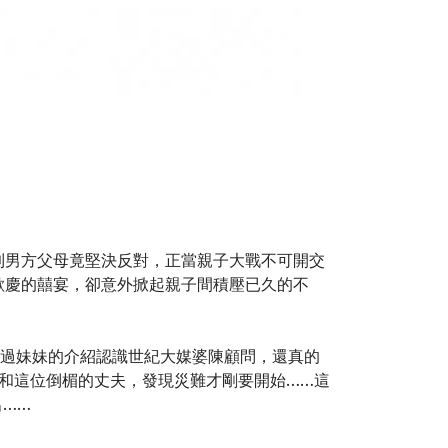
到男方父母竟堅決反對，正當親子大戰不可開交
歡慶的囍宴，卻意外掀起親子間積壓已久的不
。經過妹妹的介紹認識世紀大媒婆陳顧問，還真的
ie和這位倒楣的丈夫，發現災難才剛要開始……這
……