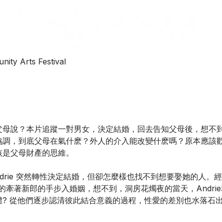
 Arts Festival
父母說？本片追蹤一對男女，決定結婚，回去告知父母後，想不
協調，到底父母在氣什麽？外人的介入能改變什麽嗎？原本應該
孩是父母財產的思維。
ndrie 突然轉性決定結婚，但卻怎麼樣也找不到想要娶她的人
心心的牽著新郎的手步入婚姻，想不到，洞房花燭夜的當天，Andr
? 從他們逐步認清彼此結合意義的過程，性愛的差別也水落石出