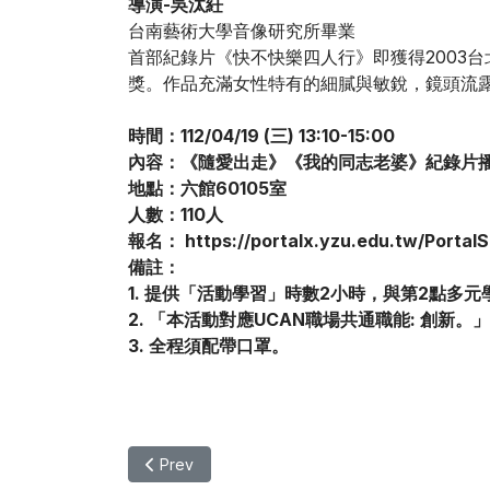
導演-吳汰紝
台南藝術大學音像研究所畢業
首部紀錄片《快不快樂四人行》即獲得2003
獎。作品充滿女性特有的細膩與敏銳，鏡頭流
時間：112/04/19 (三) 13:10-15:00
內容：《隨愛出走》《我的同志老婆》紀錄片
地點：六館60105室
人數：110人
報名： https://portalx.yzu.edu.tw/Porta
備註：
1. 提供「活動學習」時數2小時，與第2點多
2. 「本活動對應UCAN職場共通職能: 創新
3. 全程須配帶口罩。
Previous article: 【其他】心光電影院 《追
Prev