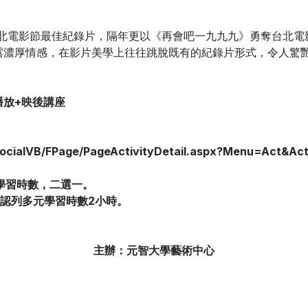
台北電影節最佳紀錄片，隔年更以《再會吧一九九九》勇奪台北
露濃厚情感，在影片美學上往往跳脫既有的紀錄片形式，令人驚
播放+映後講座
lSocialVB/FPage/PageActivityDetail.aspx?Menu=Act&A
元學習時數，二選一。
。」認列多元學習時數2小時。
主辦：元智大學藝術中心
尋完美設計的伊斯蘭林園》