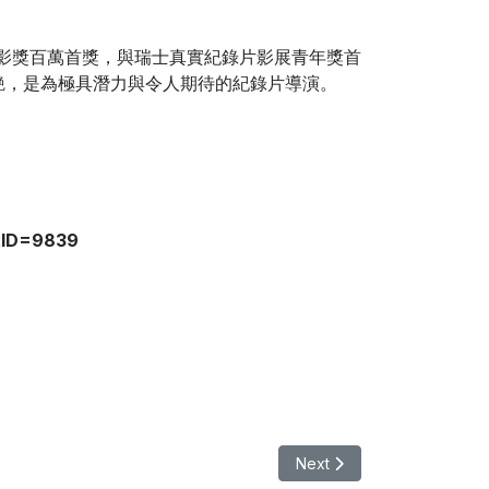
電影獎百萬首獎，與瑞士真實紀錄片影展青年獎首
艷，是為極具潛力與令人期待的紀錄片導演。
ctID=9839
Next article: 【其他】
Next