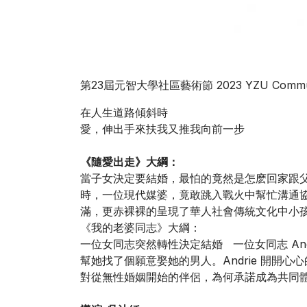
第23屆元智大學社區藝術節 2023 YZU Community
在人生道路傾斜時
愛，伸出手來扶我又推我向前一步
《隨愛出走》大綱：
當子女決定要結婚，最怕的竟然是怎麽回家跟
時，一位現代媒婆，竟敢跳入戰火中幫忙溝通
滿，更赤裸裸的呈現了華人社會傳統文化中小
《我的老婆同志》大綱：
一位女同志突然轉性決定結婚 一位女同志 A
幫她找了個願意娶她的男人。Andrie 開開
對從無性婚姻開始的伴侶，為何承諾成為共同體