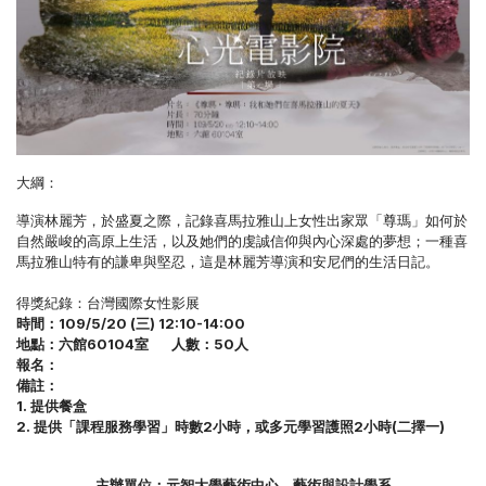
大綱：
導演林麗芳，於盛夏之際，記錄喜馬拉雅山上女性出家眾「尊瑪」如何於
自然嚴峻的高原上生活，以及她們的虔誠信仰與內心深處的夢想；一種喜
馬拉雅山特有的謙卑與堅忍，這是林麗芳導演和安尼們的生活日記。
得獎紀錄：台灣國際女性影展
時間：109/5/20 (三) 12:10-14:00
地點：六館60104室 人數：50人
報名：
備註：
1. 提供餐盒
2. 提供「課程服務學習」時數2小時，或多元學習護照2小時(二擇一)
主辦單位：元智大學藝術中心、藝術與設計學系