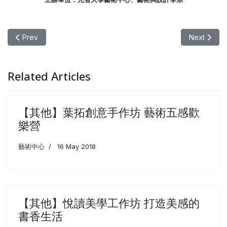
Previous article: 【其他】桃園電影節x校園新片特映場 第一場《抱歉
Next ar
Prev
Next
Related Articles
【其他】葉拓創意手作坊 藝術五感歡
樂營
藝術中心
16 May 2018
【其他】悅讀美學工作坊 打造美感的
書香生活