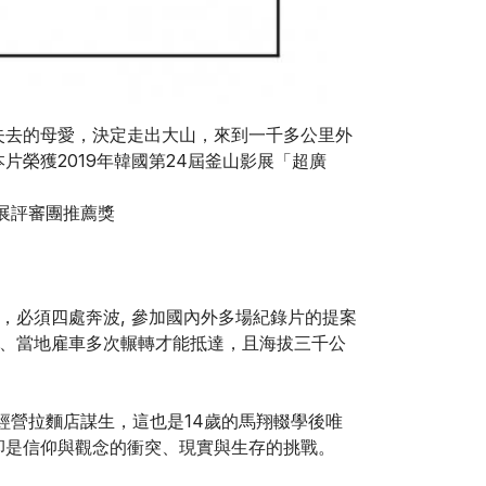
失去的母愛，決定走出大山，來到一千多公里外
榮獲2019年韓國第24屆釜山影展「超廣
影展評審團推薦獎
，必須四處奔波, 參加國內外多場紀錄片的提案
車、當地雇車多次輾轉才能抵達，且海拔三千公
經營拉麵店謀生，這也是14歲的馬翔輟學後唯
卻是信仰與觀念的衝突、現實與生存的挑戰。