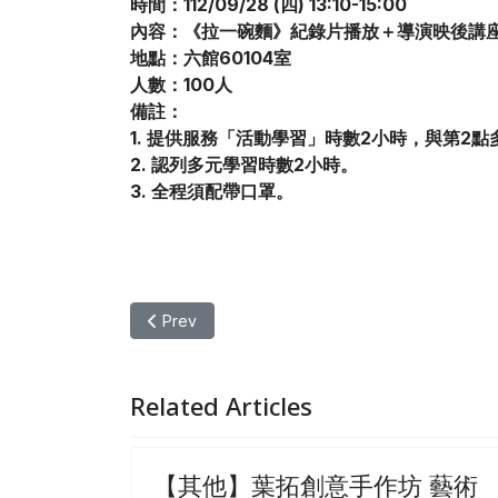
時間：112/09/28 (四) 13:10-15:00
內容：《拉一碗麵》紀錄片播放＋導演映後講
地點：六館60104室
人數：100人
備註：
1. 提供服務「活動學習」時數2小時，與第2
2. 認列多元學習時數2小時。
3. 全程須配帶口罩。
Previous article: 【其他】2023桃園電影
Prev
Related Articles
【其他】葉拓創意手作坊 藝術