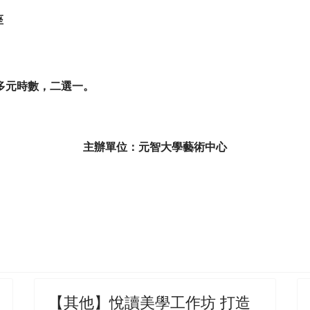
座
點多元時數，二選一。
主辦單位：元智大學藝術中心
節「桃影愛趣淘」校園活動專場
【其他】悅讀美學工作坊 打造