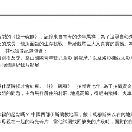
合製的《拉一碗麵》，記錄來自青海的少年馬祥，為了追尋自幼
的成長，他所面臨的生存挑戰，帶給觀眾巨大又真實的震撼。本片
ard)，其他獲獎紀錄包含：
團特別提及獎、釜山國際青年暨兒童影 展觀摩片以及洛杉磯亞太
ilia國際紀錄片影展
什麼時候才會結束。《拉一碗麵》一拍就近七年, 為了拍攝資金
阻的問題，主角馬祥所住的村莊, 地處高原，得經由飛機、火
福的起點嗎？ 中國西部伊斯蘭教地區，數十萬穆斯林以在內地
和母親在一起的時光碎片，當他試圖找回缺失的片段時，面對的