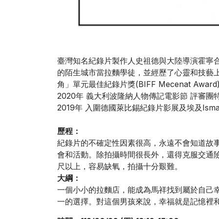
臺灣知名紀錄片製作人史祖德與大陸導演霍寧
的陌生城市當拉麵學徒，並經歷了心靈和技藝上
角」單元最佳紀錄片獎(BIFF Mecenat Aw
2020年 義大利波隆納人物傳記電影節 評審
2019年 入圍德國萊比錫紀錄片影展及埃及Isma
歷程：
紀錄片的不確定性因素很高，永遠不會知道故事
會和活動。除拍攝時間很長外，還得克服交通險
尺以上，容易缺氧，拍攝十分艱難。
大綱：
一個小小的拉麵店，能成為馬祥找到屬於自己幸
一的選擇。對這個男孩來說，幸福就是記憶裡