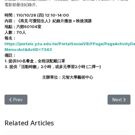
電影節最佳紀錄片。
時間：110/10/28 (四) 12:10-14:00
內容：《再見‧可愛陌生人》紀錄片播放＋映後演講
地點：六館60104室
人數：70人
報名：
https://portalx.yzu.edu.tw/PortalSocialVB/FPage/PageActivityDe
Menu=Act&ActID=7343
備註：
1. 提供50名餐盒，全程須配戴口罩
3. 提供「活動時數」2小時，或多元學習2小時 (二擇一)
主辦單位：元智大學藝術中心
Previous article: 【其他】心光電影院《在紐約遇見碧娜‧鮑許》
Next ar
Prev
Next
Related Articles