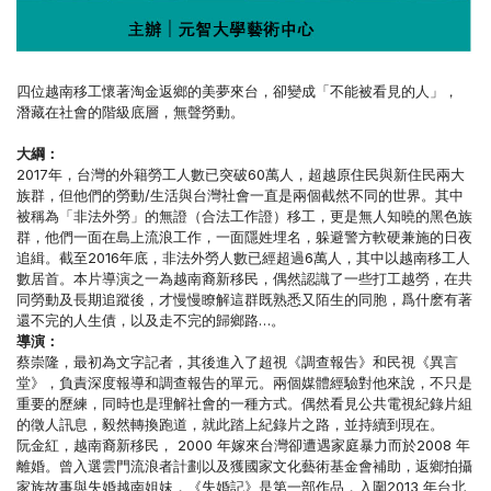
四位越南移工懷著淘金返鄉的美夢來台，卻變成「不能被看見的人」，
潛藏在社會的階級底層，無聲勞動。
大綱：
2017年，台灣的外籍勞工人數已突破60萬人，超越原住民與新住民兩大
族群，但他們的勞動/生活與台灣社會一直是兩個截然不同的世界。其中
被稱為「非法外勞」的無證（合法工作證）移工，更是無人知曉的黑色族
群，他們一面在島上流浪工作，一面隱姓埋名，躲避警方軟硬兼施的日夜
追緝。截至2016年底，非法外勞人數已經超過6萬人，其中以越南移工人
數居首。本片導演之一為越南裔新移民，偶然認識了一些打工越勞，在共
同勞動及長期追蹤後，才慢慢瞭解這群既熟悉又陌生的同胞，爲什麽有著
還不完的人生債，以及走不完的歸鄉路…。
導演：
蔡崇隆，最初為文字記者，其後進入了超視《調查報告》和民視《異言
堂》，負責深度報導和調查報告的單元。兩個媒體經驗對他來說，不只是
重要的歷練，同時也是理解社會的一種方式。偶然看見公共電視紀錄片組
的徵人訊息，毅然轉換跑道，就此踏上紀錄片之路，並持續到現在。
阮金紅，越南裔新移民， 2000 年嫁來台灣卻遭遇家庭暴力而於2008 年
離婚。曾入選雲門流浪者計劃以及獲國家文化藝術基金會補助，返鄉拍攝
家族故事與失婚越南姐妹，《失婚記》是第一部作品，入圍2013 年台北