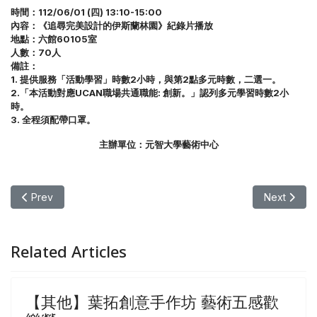
時間：112/06/01 (四) 13:10-15:00
內容：《追尋完美設計的伊斯蘭林園》紀錄片播放
地點：六館60105室
人數：70人
備註：
1. 提供服務「活動學習」時數2小時，與第2點多元時數，二選一。
2.「本活動對應UCAN職場共通職能: 創新。」認列多元學習時數2小
時。
3. 全程須配帶口罩。
主辦單位：元智大學藝術中心
Previous article: 【其他】《天堂在405號公路塞車+ 慕夏壯麗
Next ar
Prev
Next
Related Articles
【其他】葉拓創意手作坊 藝術五感歡