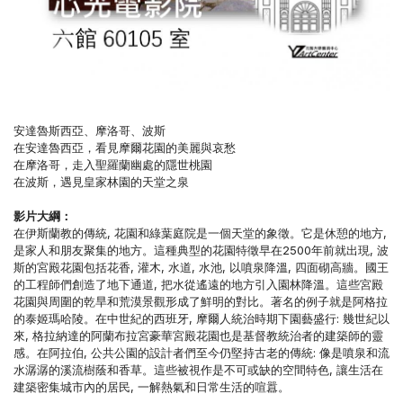
安達魯斯西亞、摩洛哥、波斯
在安達魯西亞，看見摩爾花園的美麗與哀愁
在摩洛哥，走入聖羅蘭幽處的隱世桃園
在波斯，遇見皇家林園的天堂之泉
影片
大綱：
在伊斯蘭教的傳統, 花園和綠葉庭院是一個天堂的象徵。它是休憩的地方,
是家人和朋友聚集的地方。這種典型的花園特徵早在2500年前就出現, 波
斯的宮殿花園包括花香, 灌木, 水道, 水池, 以噴泉降溫, 四面砌高牆。國王
的工程師們創造了地下通道, 把水從遙遠的地方引入園林降溫。這些宮殿
花園與周圍的乾旱和荒漠景觀形成了鮮明的對比。著名的例子就是阿格拉
的泰姬瑪哈陵。在中世紀的西班牙, 摩爾人統治時期下園藝盛行: 幾世紀以
來, 格拉納達的阿蘭布拉宮豪華宮殿花園也是基督教統治者的建築師的靈
感。在阿拉伯, 公共公園的設計者們至今仍堅持古老的傳統: 像是噴泉和流
水潺潺的溪流樹蔭和香草。這些被視作是不可或缺的空間特色, 讓生活在
建築密集城市內的居民, 一解熱氣和日常生活的喧囂。