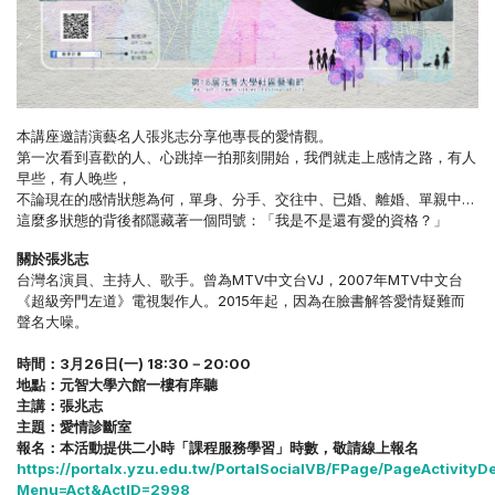
本講座邀請演藝名人張兆志分享他專長的愛情觀。
第一次看到喜歡的人、心跳掉一拍那刻開始，我們就走上感情之路，有人
早些，有人晚些，
不論現在的感情狀態為何，單身、分手、交往中、已婚、離婚、單親中…
這麼多狀態的背後都隱藏著一個問號：「我是不是還有愛的資格？」
關於張兆志
台灣名演員、主持人、歌手。曾為MTV中文台VJ，2007年MTV中文台
《超級旁門左道》電視製作人。2015年起，因為在臉書解答愛情疑難而
聲名大噪。
時間：3月26日(一) 18:30－20:00
地點：元智大學六館一樓有庠聽
主講：張兆志
主題：愛情診斷室
報名：本活動提供二小時「課程服務學習」時數，敬請線上報名
https://portalx.yzu.edu.tw/PortalSocialVB/FPage/PageActivityDe
Menu=Act&ActID=2998