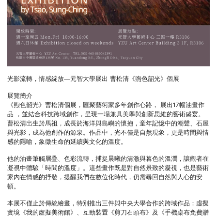
光影流轉，情感綻放—元智大學展出 曹松清《煦色韶光》個展
展覽簡介
《煦色韶光》曹松清個展，匯聚藝術家多年創作心路， 展出17幅油畫作
品 ，並結合科技跨域創作，呈現一場兼具美學與創新思維的藝術盛宴。
曹松清出生於馬祖，成長於海洋與島嶼的懷抱，童年記憶中的潮聲、石屋
與光影，成為他創作的源泉。作品中，光不僅是自然現象，更是時間與情
感的隱喻，象徵生命的延續與文化的溫度。
他的油畫筆觸層疊、色彩流轉，捕捉晨曦的清澈與暮色的溫潤，讓觀者在
凝視中體驗「時間的溫度」。這些畫作既是對自然景致的凝視，也是藝術
家內在情感的抒發，提醒我們在數位化時代，仍需尋回自然與人心的安
頓。
本展不僅止於傳統繪畫，特別推出三件與中央大學合作的跨域作品：虛擬
實境《我的虛擬美術館》、互動裝置《剪刀石頭布》及《手機桌布免費贈