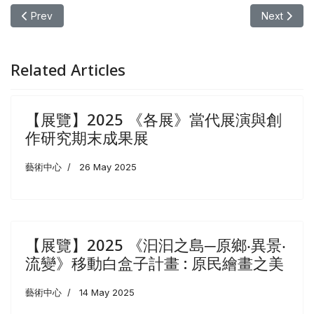
Previous article: 【展覽】2025《聯展・連展》藝術創作觀念
Next a
Prev
Next
Related Articles
【展覽】2025 《各展》當代展演與創
作研究期末成果展
藝術中心
26 May 2025
【展覽】2025 《汩汩之島─原鄉‧異景‧
流變》移動白盒子計畫 : 原民繪畫之美
藝術中心
14 May 2025