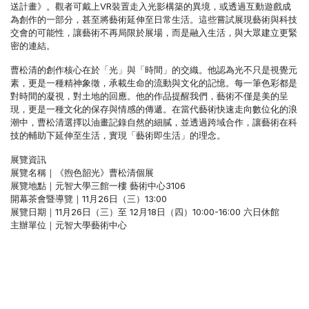
送計畫》。觀者可戴上VR裝置走入光影構築的異境，或透過互動遊戲成
為創作的一部分，甚至將藝術延伸至日常生活。這些嘗試展現藝術與科技
交會的可能性，讓藝術不再局限於展場，而是融入生活，與大眾建立更緊
密的連結。
曹松清的創作核心在於「光」與「時間」的交織。他認為光不只是視覺元
素，更是一種精神象徵，承載生命的流動與文化的記憶。每一筆色彩都是
對時間的凝視，對土地的回應。他的作品提醒我們，藝術不僅是美的呈
現，更是一種文化的保存與情感的傳遞。在當代藝術快速走向數位化的浪
潮中，曹松清選擇以油畫記錄自然的細膩，並透過跨域合作，讓藝術在科
技的輔助下延伸至生活，實現「藝術即生活」的理念。
展覽資訊
展覽名稱｜《煦色韶光》曹松清個展
展覽地點｜元智大學三館一樓 藝術中心3106
開幕茶會暨導覽｜11月26日（三）13:00
展覽日期｜11月26日（三）至 12月18日（四）10:00-16:00 六日休館
主辦單位｜元智大學藝術中心