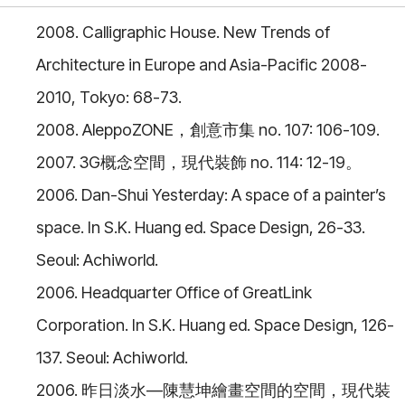
2008. Calligraphic House. New Trends of
Architecture in Europe and Asia-Pacific 2008-
2010, Tokyo: 68-73.
2008. AleppoZONE，創意市集 no. 107: 106-109.
2007. 3G概念空間，現代裝飾 no. 114: 12-19。
2006. Dan-Shui Yesterday: A space of a painter’s
space. In S.K. Huang ed. Space Design, 26-33.
Seoul: Achiworld.
2006. Headquarter Office of GreatLink
Corporation. In S.K. Huang ed. Space Design, 126-
137. Seoul: Achiworld.
2006. 昨日淡水—陳慧坤繪畫空間的空間，現代裝