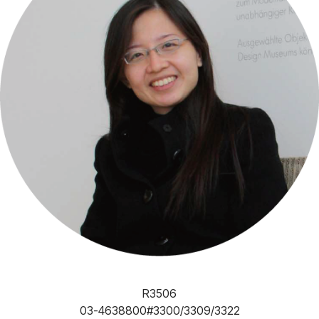
R3506
03-4638800#3300/3309/3322