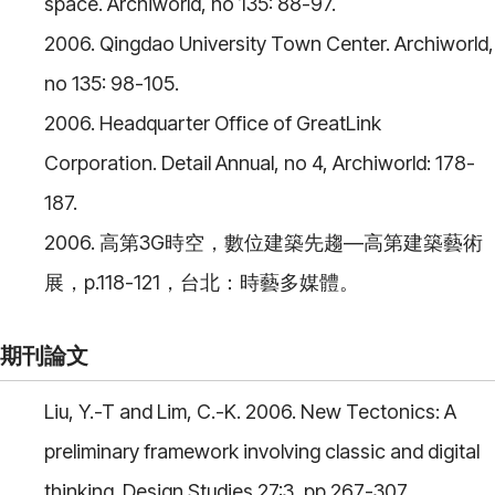
space. Archiworld, no 135: 88-97.
2006. Qingdao University Town Center. Archiworld,
no 135: 98-105.
2006. Headquarter Office of GreatLink
Corporation. Detail Annual, no 4, Archiworld: 178-
187.
2006. 高第3G時空，數位建築先趨—高第建築藝術
展，p.118-121，台北：時藝多媒體。
期刊論文
Liu, Y.-T and Lim, C.-K. 2006. New Tectonics: A
preliminary framework involving classic and digital
thinking. Design Studies 27:3, pp 267-307.